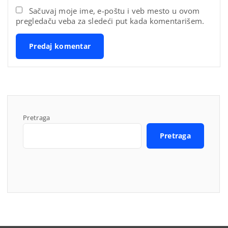
*
a
Sačuvaj moje ime, e-poštu i veb mesto u ovom
pregledaču veba za sledeći put kada komentarišem.
i
l
*
Pretraga
Pretraga