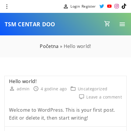
S
t
y
i
t
Login
Register
w
o
n
i
k
i
u
s
k
t
t
t
t
i
t
u
a
o
e
b
g
k
TSM CENTAR DOO
r
e
r
p
a
m
t
o
Početna
»
Hello world!
c
o
n
t
Hello world!
e
admin
4 godine ago
Uncategorized
n
on
Leave a comment
t
Hell
worl
Welcome to WordPress. This is your first post.
Edit or delete it, then start writing!