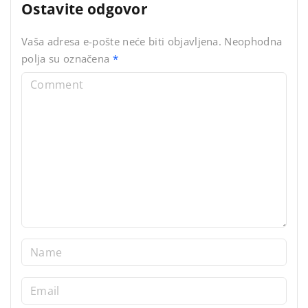
Ostavite odgovor
Vaša adresa e-pošte neće biti objavljena.
Neophodna
polja su označena
*
C
o
m
m
e
n
t
N
a
m
E
e
m