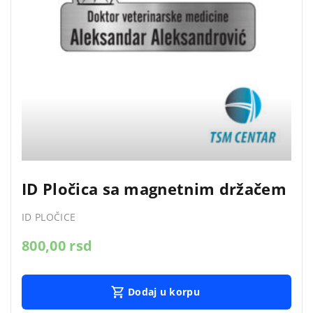
ID Pločica sa magnetnim držačem
ID PLOČICE
800,00
rsd
Dodaj u korpu