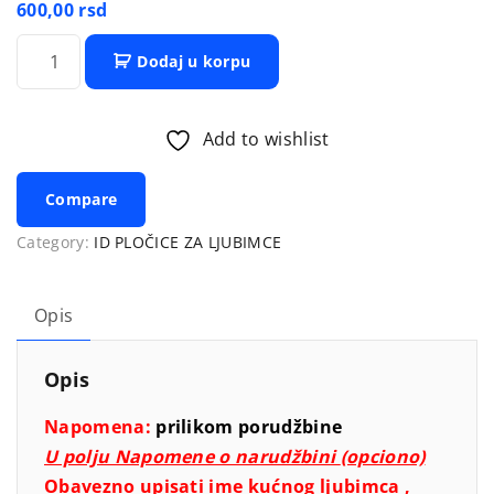
600,00
rsd
P
Dodaj u korpu
l
o
č
Add to wishlist
i
c
Compare
a
z
Category:
ID PLOČICE ZA LJUBIMCE
a
k
Opis
u
ć
Opis
n
o
Napomena:
prilikom porudžbine
g
U polju Napomene o narudžbini
(opciono)
l
Obavezno upisati ime kućnog ljubimca ,
j