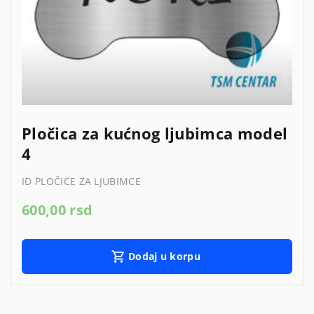
Pločica za kućnog ljubimca model
4
ID PLOČICE ZA LJUBIMCE
600,00
rsd
Dodaj u korpu