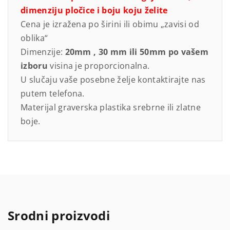
u
dimenziju pločice i boju koju želite
b
Cena je izražena po širini ili obimu „zavisi od
i
oblika“
m
Dimenzije:
20mm , 30 mm ili 50mm po vašem
c
izboru
visina je proporcionalna.
a
U slučaju vaše posebne želje kontaktirajte nas
m
putem telefona.
o
Materijal graverska plastika srebrne ili zlatne
d
boje.
e
l
5
k
o
l
i
Srodni proizvodi
č
i