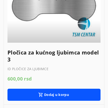
Pločica za kućnog ljubimca model
3
ID PLOČICE ZA LJUBIMCE
600,00
rsd
Dodaj u korpu