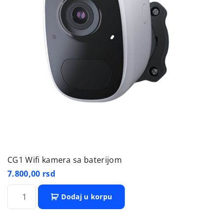
CG1 Wifi kamera sa baterijom
7.800,00
rsd
C
Dodaj u korpu
G
1