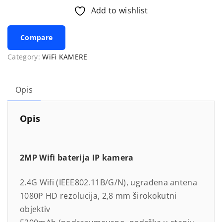
W
Add to wishlist
i
f
Compare
i
k
Category:
WiFi KAMERE
a
m
Opis
e
r
Opis
a
s
a
b
2MP Wifi baterija IP kamera
a
t
2.4G Wifi (IEEE802.11B/G/N), ugrađena antena
e
1080P HD rezolucija, 2,8 mm širokokutni
r
objektiv
i